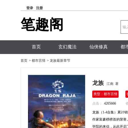
登录
注册
笔趣阁
首页
玄幻魔法
仙侠修真
都
首页
>
都市言情
>
龙族最新章节
龙族
江南 著
类型：都市言情
点击：
4205666
龙族（1-4合集）累计
作家富豪榜榜首的荣誉
学院的来信，从此开启