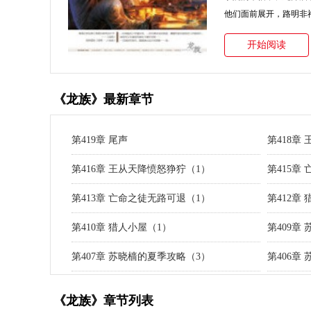
他们面前展开，路明非神
开始阅读
《龙族》最新章节
第419章 尾声
第418章
第416章 王从天降愤怒狰狞（1）
第415章
第413章 亡命之徒无路可退（1）
第412章
第410章 猎人小屋（1）
第409章
第407章 苏晓樯的夏季攻略（3）
第406章
《龙族》章节列表