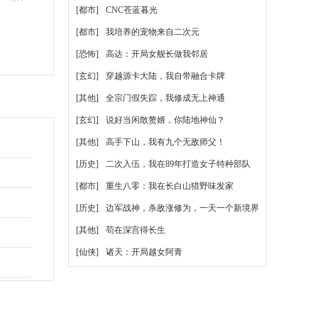
[都市]
CNC苍蓝暮光
[都市]
我培养的宠物来自二次元
[恐怖]
高达：开局女舰长做我邻居
[玄幻]
穿越源卡大陆，我自带融合卡牌
[其他]
全宗门假失踪，我修成无上神通
[玄幻]
说好当闲散赘婿，你陆地神仙？
[其他]
高手下山，我有九个无敌师父！
[历史]
二次入伍，我在89年打造女子特种部队
[都市]
重生八零：我在长白山猎野味发家
[历史]
边军战神，杀敌涨修为，一天一个新境界
[其他]
苟在深宫得长生
[仙侠]
诸天：开局越女阿青