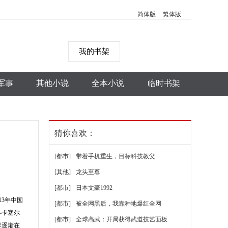
简体版
繁体版
我的书架
军事
其他小说
全本小说
临时书架
猜你喜欢：
[都市]
带着手机重生，目标科技教父
[其他]
龙头至尊
[都市]
日本文豪1992
13年中国
[都市]
被全网黑后，我靠种地爆红全网
—卡塞尔
[都市]
全球高武：开局获得武道技艺面板
界逐渐在