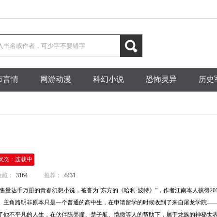
市言情
网游动漫
科幻小说
恐怖灵异
历史
状态：连载中
收藏：
3164
推荐：
4431
销售量达千万册的青春幻想小说，被誉为“东方的《哈利·波特》”，作者江南本人获得20
。主角路明非原本只是一个普通的高中生，在申请留学的时候收到了来自屠龙学院—
了他不平凡的人生，在伙伴陈墨瞳、楚子航、恺撒等人的帮助下，属于龙族的神秘世